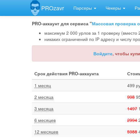
PROzavr
Парсеры
Чекеры
Ра
PRO-аккаунт для сервиса "
Массовая проверка о
максимум 2 000 урлов за 1 проверку (вместо
никаких ограничений по IP адресу и числу про
Войдите
, чтобы куп
Срок действия PRO-аккаунта
Стои
1 месяц
499 р
2 месяца
998
95
3 месяца
1497
1
6 месяцев
2994
2
12 месяцев
5988
4