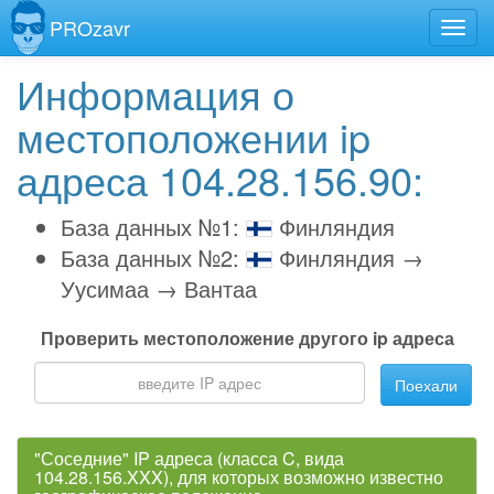
PROzavr
Информация о
местоположении ip
адреса 104.28.156.90:
База данных №1:
Финляндия
База данных №2:
Финляндия →
Уусимаа → Вантаа
Проверить местоположение другого ip адреса
Поехали
"Соседние" IP адреса (класса C, вида
104.28.156.XXX), для которых возможно известно