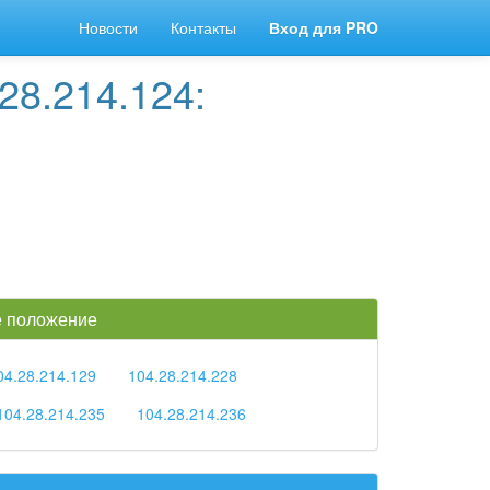
Новости
Контакты
Вход для PRO
28.214.124:
ое положение
04.28.214.129
104.28.214.228
104.28.214.235
104.28.214.236