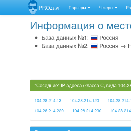
PROzavr
Парсеры
Чекеры
Ра
Информация о место
База данных №1:
Россия
База данных №2:
Россия → Н
"Соседние" IP адреса (класса C, вида 104.
104.28.214.13
104.28.214.123
104.28.214.
104.28.214.229
104.28.214.230
104.28.214