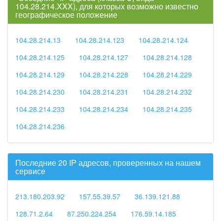
104.28.214.XXX), для которых возможно известно
географическое положение
104.28.214.13
104.28.214.123
104.28.214.124
104.28.214.125
104.28.214.127
104.28.214.128
104.28.214.129
104.28.214.228
104.28.214.229
104.28.214.230
104.28.214.231
104.28.214.232
104.28.214.233
104.28.214.234
104.28.214.235
104.28.214.236
Последние 20 IP адресов, проверенных на нашем
сервисе
213.180.203.92
157.55.39.57
36.139.121.88
128.71.2.64
87.250.224.254
176.59.14.185