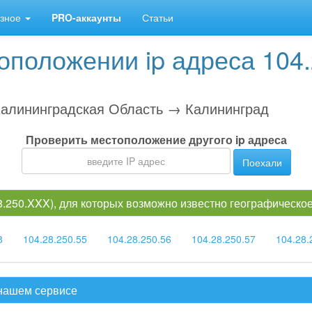
зное
PRO-аккаунты
Статьи
положении ip адреса 104.
алининградская Область → Калининград
Проверить местоположение другого ip адреса
Поехали
28.250.XXX), для которых возможно известно географическ
8
104.28.250.55
104.28.250.56
104.28.250.57
104.28.
 нашем сервисе