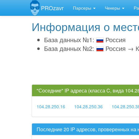
PROzavr
Парсеры
Чекеры
Ра
Информация о место
База данных №1:
Россия
База данных №2:
Россия → К
"Соседние" IP адреса (класса C, вида 104.
104.28.250.16
104.28.250.36
104.28.250.3
Последние 20 IP адресов, проверенных на