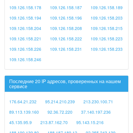
109.126.158.178
109.126.158.187
109.126.158.189
109.126.158.194
109.126.158.196
109.126.158.203
109.126.158.204
109.126.158.208
109.126.158.215
109.126.158.221
109.126.158.222
109.126.158.223
109.126.158.226
109.126.158.231
109.126.158.233
109.126.158.246
Последние 20 IP адресов, проверенных на нашем
сервисе
176.64.21.232
95.214.210.239
213.230.100.71
89.113.139.160
92.36.72.220
37.140.197.236
45.135.95.9
213.87.162.70
95.143.15.216
188.190.139.80
188.187.189.12
92.255.243.139