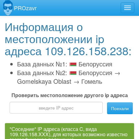
PROzavr
Информация о
местоположении ip
адреса 109.126.158.238:
База данных №1:
Белоруссия
База данных №2:
Белоруссия →
Gomelskaya Oblast → Гомель
Проверить местоположение другого ip адреса
Поехали
"Соседние" IP адреса (класса C, вида
109.126.158.XXX), для которых возможно известно