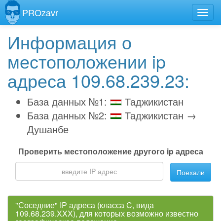
PROzavr
Информация о
местоположении ip
адреса 109.68.239.23:
База данных №1:
Таджикистан
База данных №2:
Таджикистан →
Душанбе
Проверить местоположение другого ip адреса
Поехали
"Соседние" IP адреса (класса C, вида
109.68.239.XXX), для которых возможно известно