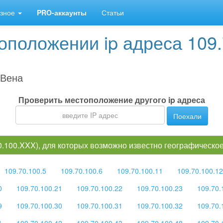
зное
PRO-аккаунты
Статьи
положении ip адреса 109.
 Вена
Проверить местоположение другого ip адреса
Поехали
70.100.XXX), для которых возможно известно географическ
109.70.100.5
109.70.100.6
109.70.100.11
109.70.100.12
0
109.70.100.21
109.70.100.22
109.70.100.23
109.70.
9
109.70.100.30
109.70.100.31
109.70.100.32
109.70.
1
109.70.100.42
109.70.100.43
109.70.100.48
109.70.