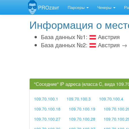
PROzavr
Парсеры
Чекеры
Ра
Информация о место
База данных №1:
Австрия
База данных №2:
Австрия →
"Соседние" IP адреса (класса C, вида 109.
109.70.100.1
109.70.100.3
109.70.100.4
109.70.100.18
109.70.100.19
109.70.100.2
109.70.100.27
109.70.100.28
109.70.100.2
109.70.100.36
109.70.100.37
109.70.100.4