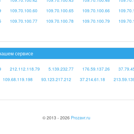
9
109.70.100.60
109.70.100.65
109.70.100.66
109.70.
5
109.70.100.77
109.70.100.78
109.70.100.79
109.70.
 нашем сервисе
9
212.112.118.79
5.139.232.77
176.59.137.26
37.79.4
109.68.119.198
93.123.217.212
37.214.61.18
213.59.13
© 2013 - 2026
Prozavr.ru