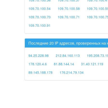
109.70.100.54
109.70.100.58
109.70.100.5
109.70.100.70
109.70.100.71
109.70.100.7
109.70.100.91
Последние 20 IP адресов, проверенных на
94.25.228.98
212.84.160.113
195.208.73.1
178.120.4.6
81.88.144.14
31.40.121.119
89.145.188.178
176.214.79.134