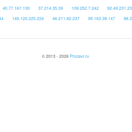
40.77.167.130
37.214.35.39
109.252.7.242
92.49.231.2
44
146.120.225.224
46.211.82.237
95.163.38.147
88.
© 2013 - 2026
Prozavr.ru