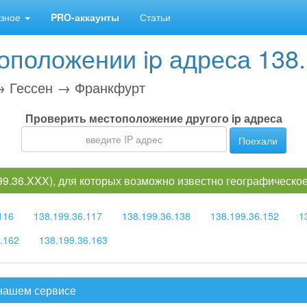
зное
PRO-аккаунты
Статьи
положении ip адреса 138.
 Гессен → Франкфурт
Проверить местоположение другого ip адреса
Поехали
199.36.XXX), для которых возможно известно географическ
116
138.199.36.117
138.199.36.138
138.199.36.152
1
.162
138.199.36.163
 нашем сервисе