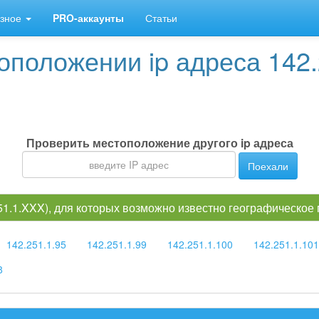
зное
PRO-аккаунты
Статьи
положении ip адреса 142.
Проверить местоположение другого ip адреса
Поехали
251.1.XXX), для которых возможно известно географическое
142.251.1.95
142.251.1.99
142.251.1.100
142.251.1.101
8