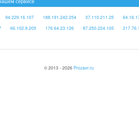
 нашем сервисе
94.229.16.107
188.191.242.254
37.110.211.25
64.16.1
7
66.102.9.205
176.64.23.126
87.250.224.105
217.76.
© 2013 - 2026
Prozavr.ru