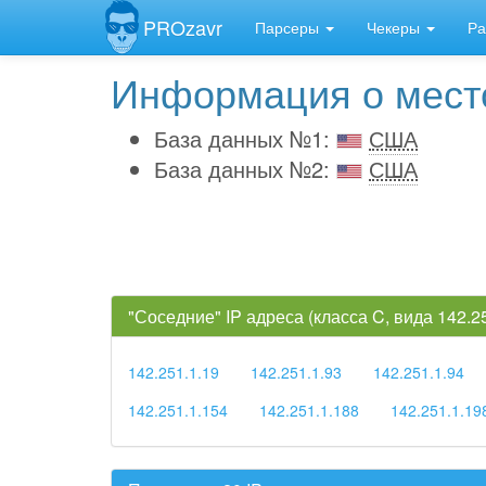
PROzavr
Парсеры
Чекеры
Ра
Информация о место
База данных №1:
США
База данных №2:
США
"Соседние" IP адреса (класса C, вида 142.
142.251.1.19
142.251.1.93
142.251.1.94
142.251.1.154
142.251.1.188
142.251.1.19