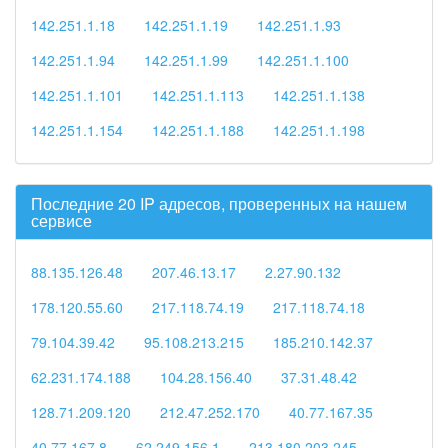
142.251.1.18
142.251.1.19
142.251.1.93
142.251.1.94
142.251.1.99
142.251.1.100
142.251.1.101
142.251.1.113
142.251.1.138
142.251.1.154
142.251.1.188
142.251.1.198
Последние 20 IP адресов, проверенных на нашем
сервисе
88.135.126.48
207.46.13.17
2.27.90.132
178.120.55.60
217.118.74.19
217.118.74.18
79.104.39.42
95.108.213.215
185.210.142.37
62.231.174.188
104.28.156.40
37.31.48.42
128.71.209.120
212.47.252.170
40.77.167.35
40.77.167.8
62.249.156.1
213.180.203.245