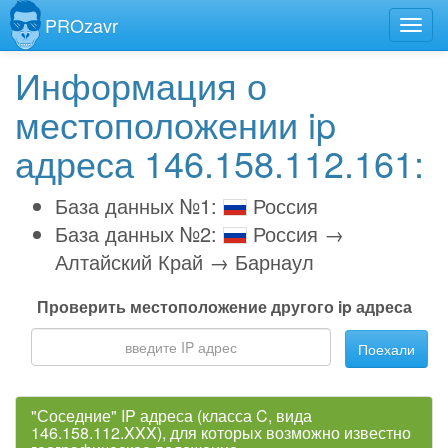
PROzavr
Информация о
местоположении ip
адреса 146.158.112.161:
База данных №1:
Россия
База данных №2:
Россия →
Алтайский Край → Барнаул
Проверить местоположение другого ip адреса
Поехали
"Соседние" IP адреса (класса C, вида
146.158.112.XXX), для которых возможно известно