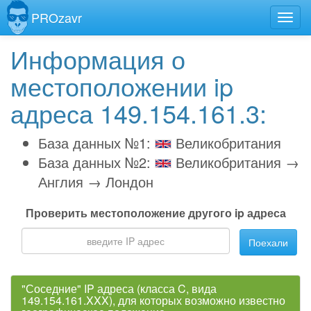
PROzavr
Информация о
местоположении ip
адреса 149.154.161.3:
База данных №1:
Великобритания
База данных №2:
Великобритания →
Англия → Лондон
Проверить местоположение другого ip адреса
Поехали
"Соседние" IP адреса (класса C, вида
149.154.161.XXX), для которых возможно известно