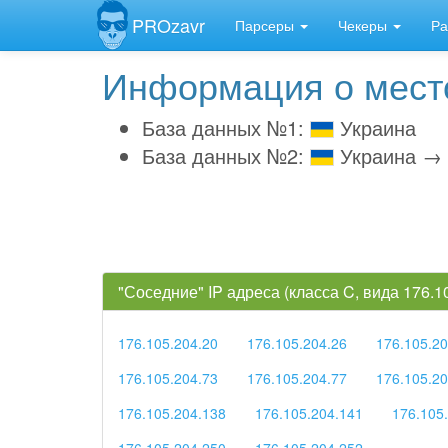
PROzavr
Парсеры
Чекеры
Ра
Информация о место
База данных №1:
Украина
База данных №2:
Украина → 
"Соседние" IP адреса (класса C, вида 176.
176.105.204.20
176.105.204.26
176.105.20
176.105.204.73
176.105.204.77
176.105.20
176.105.204.138
176.105.204.141
176.105
176.105.204.250
176.105.204.252