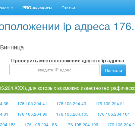
зное
PRO-аккаунты
Статьи
положении ip адреса 176.
Винница
Проверить местоположение другого ip адреса
Поехали
105.204.XXX), для которых возможно известно географичес
4.35
176.105.204.41
176.105.204.43
176.105.204.51
4.81
176.105.204.99
176.105.204.103
176.105.204.104
.204.153
176.105.204.158
176.105.204.199
176.105.204.