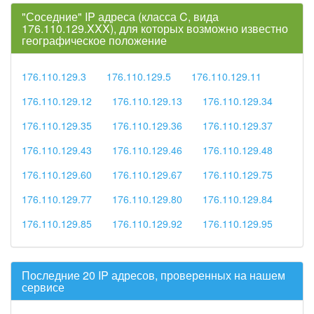
"Соседние" IP адреса (класса C, вида
176.110.129.XXX), для которых возможно известно
географическое положение
176.110.129.3
176.110.129.5
176.110.129.11
176.110.129.12
176.110.129.13
176.110.129.34
176.110.129.35
176.110.129.36
176.110.129.37
176.110.129.43
176.110.129.46
176.110.129.48
176.110.129.60
176.110.129.67
176.110.129.75
176.110.129.77
176.110.129.80
176.110.129.84
176.110.129.85
176.110.129.92
176.110.129.95
Последние 20 IP адресов, проверенных на нашем
сервисе