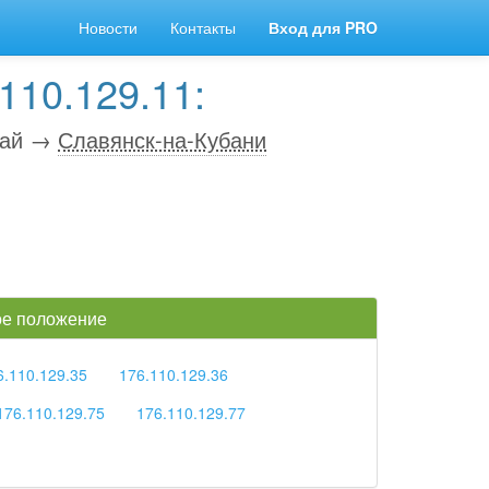
Новости
Контакты
Вход для PRO
110.129.11:
рай →
Славянск-на-Кубани
кое положение
6.110.129.35
176.110.129.36
176.110.129.75
176.110.129.77