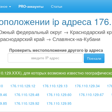
зное
PRO-аккаунты
Статьи
положении ip адреса 176.
жный федеральный округ → Краснодарский к
раснодарский край → Славянск-на-Кубани
Проверить местоположение другого ip адреса
Поехали
110.129.XXX), для которых возможно известно географичес
10
176.110.129.12
176.110.129.13
176.110.129.34
17
9.46
176.110.129.48
176.110.129.60
176.110.129.67
9.85
176.110.129.92
176.110.129.95