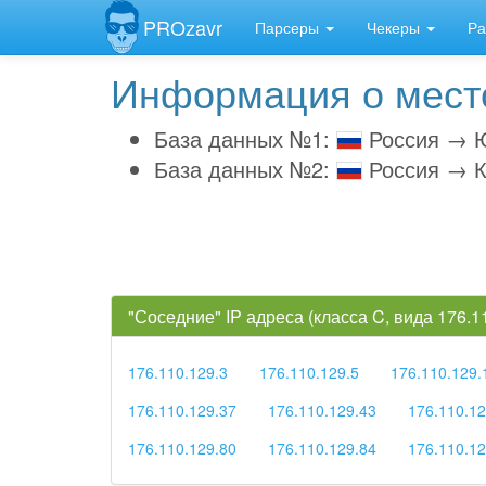
PROzavr
Парсеры
Чекеры
Ра
Информация о место
База данных №1:
Россия → Ю
База данных №2:
Россия → К
"Соседние" IP адреса (класса C, вида 176.
176.110.129.3
176.110.129.5
176.110.129.
176.110.129.37
176.110.129.43
176.110.12
176.110.129.80
176.110.129.84
176.110.12