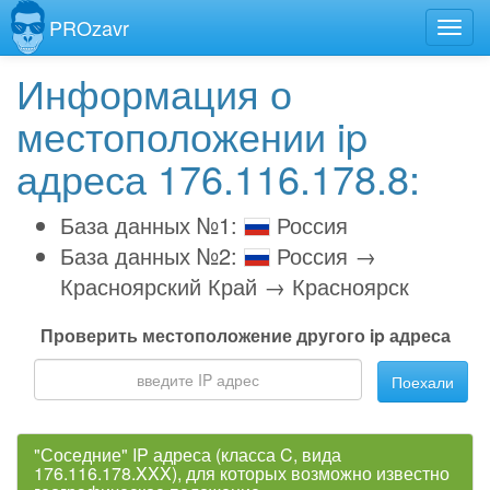
PROzavr
Информация о
местоположении ip
адреса 176.116.178.8:
База данных №1:
Россия
База данных №2:
Россия →
Красноярский Край → Красноярск
Проверить местоположение другого ip адреса
Поехали
"Соседние" IP адреса (класса C, вида
176.116.178.XXX), для которых возможно известно