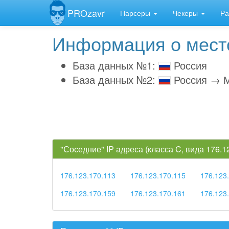
PROzavr
Парсеры
Чекеры
Ра
Информация о место
База данных №1:
Россия
База данных №2:
Россия → 
"Соседние" IP адреса (класса C, вида 176.
176.123.170.113
176.123.170.115
176.123
176.123.170.159
176.123.170.161
176.123