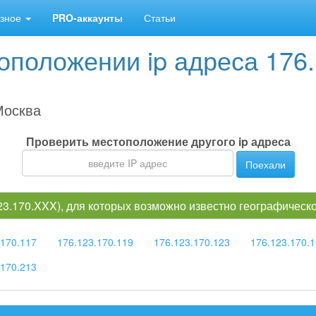
зное
PRO-аккаунты
Статьи
положении ip адреса 176.
Москва
Проверить местоположение другого ip адреса
Поехали
123.170.XXX), для которых возможно известно географичес
.170.117
176.123.170.119
176.123.170.123
176.123.170.
.170.213