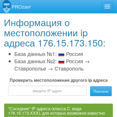
PROzavr
Информация о
местоположении ip
адреса 176.15.173.150:
База данных №1:
Россия
База данных №2:
Россия →
Ставрополье → Ставрополь
Проверить местоположение другого ip адреса
Поехали
"Соседние" IP адреса (класса C, вида
176.15.173.XXX), для которых возможно известно