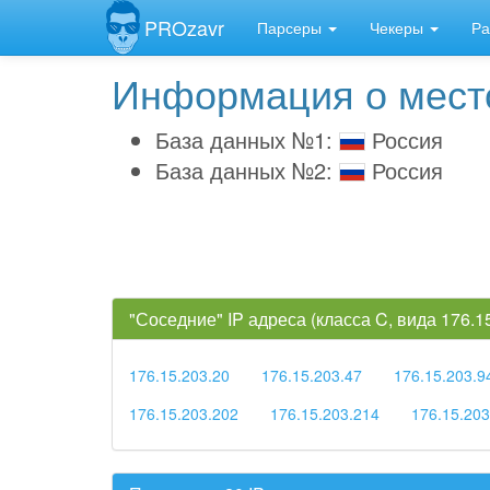
PROzavr
Парсеры
Чекеры
Ра
Информация о место
База данных №1:
Россия
База данных №2:
Россия
"Соседние" IP адреса (класса C, вида 176.
176.15.203.20
176.15.203.47
176.15.203.9
176.15.203.202
176.15.203.214
176.15.203