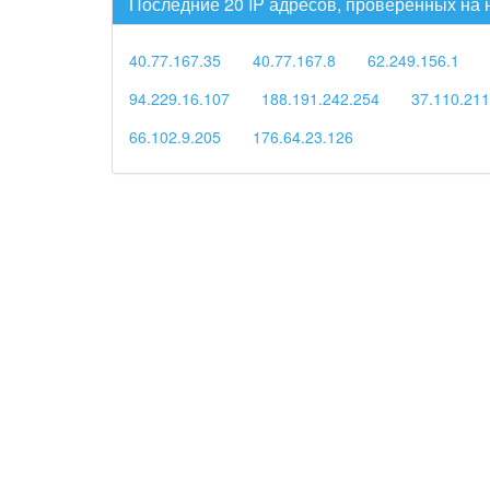
Последние 20 IP адресов, проверенных на
40.77.167.35
40.77.167.8
62.249.156.1
94.229.16.107
188.191.242.254
37.110.211
66.102.9.205
176.64.23.126