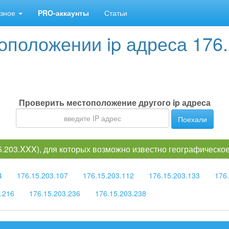
зное
PRO-аккаунты
Статьи
положении ip адреса 176.
Проверить местоположение другого ip адреса
Поехали
15.203.XXX), для которых возможно известно географическ
4
176.15.203.107
176.15.203.112
176.15.203.133
176
.216
176.15.203.236
176.15.203.238