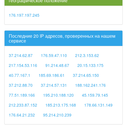
географическое положение
176.197.197.245
Последние 20 IP адресов, проверенных на нашем
сервисе
37.214.62.87
176.59.47.110
212.3.153.62
217.154.53.116
91.214.48.67
20.15.133.175
40.77.167.1
185.69.186.61
37.214.65.150
37.212.88.70
37.214.57.131
188.162.241.176
77.51.189.166
195.210.188.120
45.159.79.145
212.233.87.152
185.213.175.168
178.66.131.149
176.64.21.232
95.214.210.239