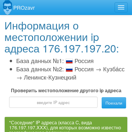
PROzavr
Информация о
местоположении ip
адреса 176.197.197.20:
База данных №1:
Россия
База данных №2:
Россия → Кузба́сс
→ Ленинск-Кузнецкий
Проверить местоположение другого ip адреса
Поехали
"Соседние" IP адреса (класса C, вида
176.197.197.XXX), для которых возможно известно