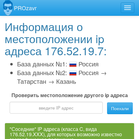
PROzavr
Информация о
местоположении ip
адреса 176.52.19.7:
База данных №1:
Россия
База данных №2:
Россия →
Татарстан → Казань
Проверить местоположение другого ip адреса
Поехали
"Соседние" IP адреса (класса C, вида
176.52.19.XXX), для которых возможно известно