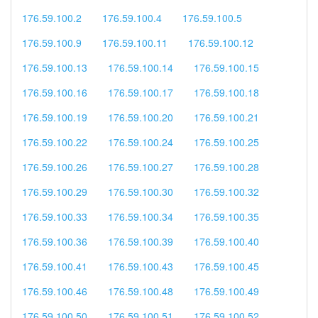
176.59.100.2
176.59.100.4
176.59.100.5
176.59.100.9
176.59.100.11
176.59.100.12
176.59.100.13
176.59.100.14
176.59.100.15
176.59.100.16
176.59.100.17
176.59.100.18
176.59.100.19
176.59.100.20
176.59.100.21
176.59.100.22
176.59.100.24
176.59.100.25
176.59.100.26
176.59.100.27
176.59.100.28
176.59.100.29
176.59.100.30
176.59.100.32
176.59.100.33
176.59.100.34
176.59.100.35
176.59.100.36
176.59.100.39
176.59.100.40
176.59.100.41
176.59.100.43
176.59.100.45
176.59.100.46
176.59.100.48
176.59.100.49
176.59.100.50
176.59.100.51
176.59.100.52