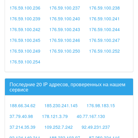
176.59.100.236
176.59.100.237
176.59.100.238
176.59.100.239
176.59.100.240
176.59.100.241
176.59.100.242
176.59.100.243
176.59.100.244
176.59.100.245
176.59.100.246
176.59.100.247
176.59.100.249
176.59.100.250
176.59.100.252
176.59.100.254
Последние 20 IP адресов, проверенных на нашем
сервисе
188.66.34.62
185.230.241.145
176.98.183.15
37.79.40.98
178.121.3.79
40.77.167.130
37.214.35.39
109.252.7.242
92.49.231.237
92.124.149.211
188.232.103.97
87.250.224.116