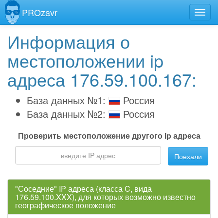
PROzavr
Информация о
местоположении ip
адреса 176.59.100.167:
База данных №1:
Россия
База данных №2:
Россия
Проверить местоположение другого ip адреса
Поехали
"Соседние" IP адреса (класса C, вида
176.59.100.XXX), для которых возможно известно
географическое положение