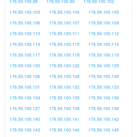
176.59.100.98
176.59.100.99
176.59.100.102
176.59.100.103
176.59.100.104
176.59.100.105
176.59.100.106
176.59.100.107
176.59.100.109
176.59.100.110
176.59.100.111
176.59.100.112
176.59.100.114
176.59.100.115
176.59.100.116
176.59.100.117
176.59.100.118
176.59.100.119
176.59.100.120
176.59.100.122
176.59.100.125
176.59.100.126
176.59.100.128
176.59.100.130
176.59.100.131
176.59.100.132
176.59.100.133
176.59.100.134
176.59.100.135
176.59.100.136
176.59.100.137
176.59.100.138
176.59.100.139
176.59.100.140
176.59.100.141
176.59.100.142
176.59.100.143
176.59.100.144
176.59.100.145