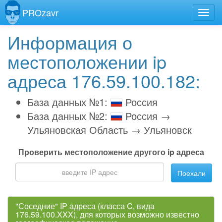
PROzavr
Информация о
местоположении ip
адреса 176.59.100.182:
База данных №1:
Россия
База данных №2:
Россия →
Ульяновская Область → Ульяновск
Проверить местоположение другого ip адреса
Поехали
"Соседние" IP адреса (класса C, вида
176.59.100.XXX), для которых возможно известно