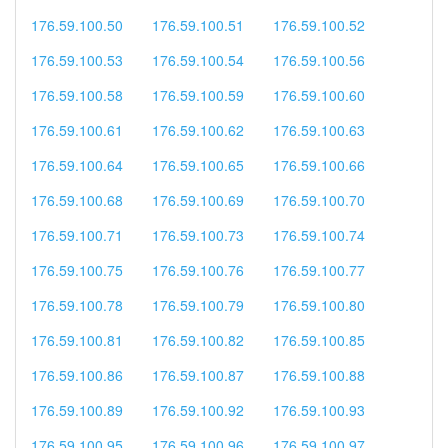
176.59.100.50
176.59.100.51
176.59.100.52
176.59.100.53
176.59.100.54
176.59.100.56
176.59.100.58
176.59.100.59
176.59.100.60
176.59.100.61
176.59.100.62
176.59.100.63
176.59.100.64
176.59.100.65
176.59.100.66
176.59.100.68
176.59.100.69
176.59.100.70
176.59.100.71
176.59.100.73
176.59.100.74
176.59.100.75
176.59.100.76
176.59.100.77
176.59.100.78
176.59.100.79
176.59.100.80
176.59.100.81
176.59.100.82
176.59.100.85
176.59.100.86
176.59.100.87
176.59.100.88
176.59.100.89
176.59.100.92
176.59.100.93
176.59.100.95
176.59.100.96
176.59.100.97