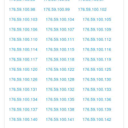
176.59.100.98
176.59.100.99
176.59.100.102
176.59.100.103
176.59.100.104
176.59.100.105
176.59.100.106
176.59.100.107
176.59.100.109
176.59.100.110
176.59.100.111
176.59.100.112
176.59.100.114
176.59.100.115
176.59.100.116
176.59.100.117
176.59.100.118
176.59.100.119
176.59.100.120
176.59.100.122
176.59.100.125
176.59.100.126
176.59.100.128
176.59.100.130
176.59.100.131
176.59.100.132
176.59.100.133
176.59.100.134
176.59.100.135
176.59.100.136
176.59.100.137
176.59.100.138
176.59.100.139
176.59.100.140
176.59.100.141
176.59.100.142