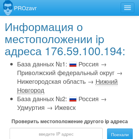
PROzavr
Информация о
местоположении ip
адреса 176.59.100.194:
База данных №1:
Россия →
Приволжский федеральный округ →
Нижегородская область →
Нижний
Новгород
База данных №2:
Россия →
Удмуртия → Ижевск
Проверить местоположение другого ip адреса
Поехали