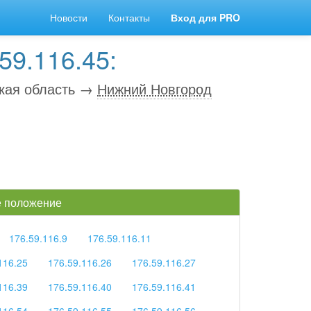
Новости
Контакты
Вход для PRO
59.116.45:
кая область →
Нижний Новгород
ое положение
176.59.116.9
176.59.116.11
116.25
176.59.116.26
176.59.116.27
116.39
176.59.116.40
176.59.116.41
116.54
176.59.116.55
176.59.116.56