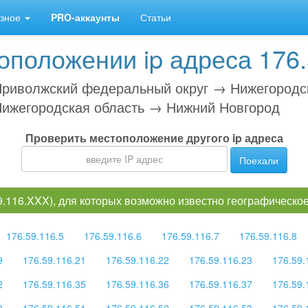
зное
PRO-аккаунты
Статьи
положении ip адреса 176.
риволжский федеральный округ → Нижегородс
ижегородская область → Нижний Новгород
Проверить местоположение другого ip адреса
Поехали
59.116.XXX), для которых возможно известно географическ
176.59.116.5
176.59.116.6
176.59.116.7
176.59.116.8
9
176.59.116.21
176.59.116.22
176.59.116.23
176.59.
2
176.59.116.35
176.59.116.36
176.59.116.37
176.59.
0
176.59.116.51
176.59.116.52
176.59.116.53
176.59.