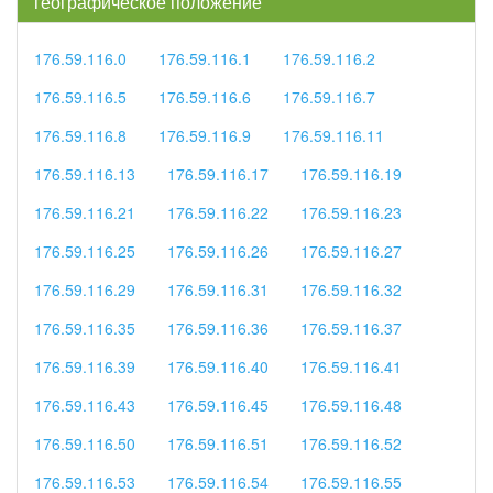
географическое положение
176.59.116.0
176.59.116.1
176.59.116.2
176.59.116.5
176.59.116.6
176.59.116.7
176.59.116.8
176.59.116.9
176.59.116.11
176.59.116.13
176.59.116.17
176.59.116.19
176.59.116.21
176.59.116.22
176.59.116.23
176.59.116.25
176.59.116.26
176.59.116.27
176.59.116.29
176.59.116.31
176.59.116.32
176.59.116.35
176.59.116.36
176.59.116.37
176.59.116.39
176.59.116.40
176.59.116.41
176.59.116.43
176.59.116.45
176.59.116.48
176.59.116.50
176.59.116.51
176.59.116.52
176.59.116.53
176.59.116.54
176.59.116.55