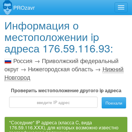
PROzavr
Информация о
местоположении ip
адреса 176.59.116.93:
Россия → Приволжский федеральный
округ → Нижегородская область →
Нижний
Новгород
Проверить местоположение другого ip адреса
Поехали
"Соседние" IP адреса (класса C, вида
176.59.116.XXX), для которых возможно известно