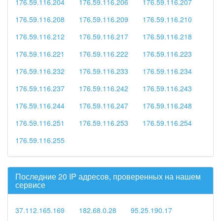
176.59.116.204
176.59.116.206
176.59.116.207
176.59.116.208
176.59.116.209
176.59.116.210
176.59.116.212
176.59.116.217
176.59.116.218
176.59.116.221
176.59.116.222
176.59.116.223
176.59.116.232
176.59.116.233
176.59.116.234
176.59.116.237
176.59.116.242
176.59.116.243
176.59.116.244
176.59.116.247
176.59.116.248
176.59.116.251
176.59.116.253
176.59.116.254
176.59.116.255
Последние 20 IP адресов, проверенных на нашем
сервисе
37.112.165.169
182.68.0.28
95.25.190.17