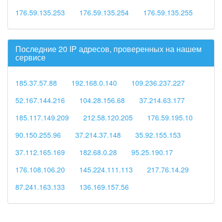
176.59.135.253
176.59.135.254
176.59.135.255
Последние 20 IP адресов, проверенных на нашем
сервисе
185.37.57.88
192.168.0.140
109.236.237.227
52.167.144.216
104.28.156.68
37.214.63.177
185.117.149.209
212.58.120.205
176.59.195.10
90.150.255.96
37.214.37.148
35.92.155.153
37.112.165.169
182.68.0.28
95.25.190.17
176.108.106.20
145.224.111.113
217.76.14.29
87.241.163.133
136.169.157.56