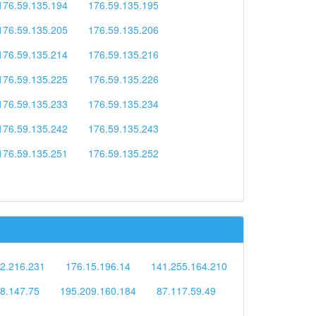
176.59.135.194
176.59.135.195
176.59.135.205
176.59.135.206
176.59.135.214
176.59.135.216
176.59.135.225
176.59.135.226
176.59.135.233
176.59.135.234
176.59.135.242
176.59.135.243
176.59.135.251
176.59.135.252
2.216.231
176.15.196.14
141.255.164.210
18.147.75
195.209.160.184
87.117.59.49