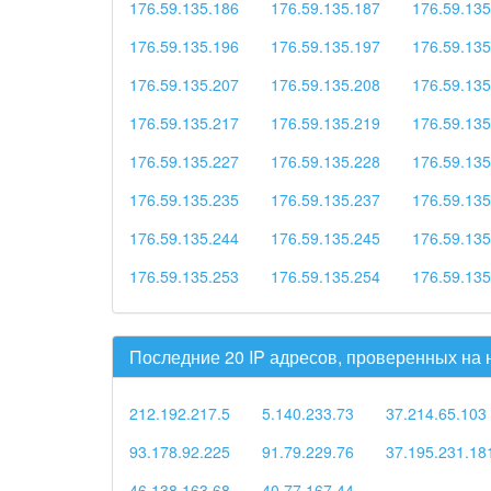
176.59.135.186
176.59.135.187
176.59.135
176.59.135.196
176.59.135.197
176.59.135
176.59.135.207
176.59.135.208
176.59.135
176.59.135.217
176.59.135.219
176.59.135
176.59.135.227
176.59.135.228
176.59.135
176.59.135.235
176.59.135.237
176.59.135
176.59.135.244
176.59.135.245
176.59.135
176.59.135.253
176.59.135.254
176.59.135
Последние 20 IP адресов, проверенных на
212.192.217.5
5.140.233.73
37.214.65.103
93.178.92.225
91.79.229.76
37.195.231.18
46.138.163.68
40.77.167.44