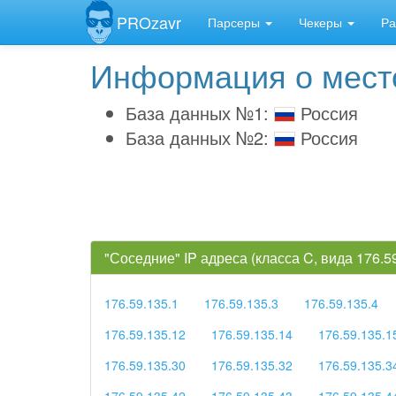
PROzavr
Парсеры
Чекеры
Ра
Информация о место
База данных №1:
Россия
База данных №2:
Россия
"Соседние" IP адреса (класса C, вида 176.
176.59.135.1
176.59.135.3
176.59.135.4
176.59.135.12
176.59.135.14
176.59.135.1
176.59.135.30
176.59.135.32
176.59.135.3
176.59.135.42
176.59.135.43
176.59.135.4