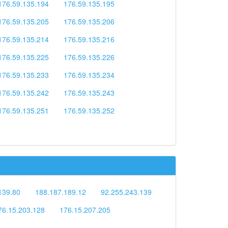
176.59.135.194
176.59.135.195
176.59.135.205
176.59.135.206
176.59.135.214
176.59.135.216
176.59.135.225
176.59.135.226
176.59.135.233
176.59.135.234
176.59.135.242
176.59.135.243
176.59.135.251
176.59.135.252
139.80
188.187.189.12
92.255.243.139
76.15.203.128
176.15.207.205