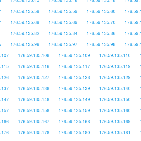
7
176.59.135.58
176.59.135.59
176.59.135.60
176.59.
7
176.59.135.68
176.59.135.69
176.59.135.70
176.59.
1
176.59.135.82
176.59.135.84
176.59.135.86
176.59.
5
176.59.135.96
176.59.135.97
176.59.135.98
176.59.
.107
176.59.135.108
176.59.135.109
176.59.135.110
.115
176.59.135.116
176.59.135.117
176.59.135.119
.126
176.59.135.127
176.59.135.128
176.59.135.129
.137
176.59.135.138
176.59.135.139
176.59.135.140
.147
176.59.135.148
176.59.135.149
176.59.135.150
.157
176.59.135.158
176.59.135.159
176.59.135.160
.166
176.59.135.167
176.59.135.168
176.59.135.169
.176
176.59.135.178
176.59.135.180
176.59.135.181