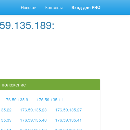
Новости
Контакты
Вход для PRO
59.135.189:
ое положение
176.59.135.9
176.59.135.11
135.22
176.59.135.23
176.59.135.27
135.39
176.59.135.40
176.59.135.41
135.51
176.59.135.52
176.59.135.53