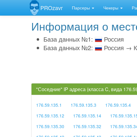
PROzavr
Парсеры
Чекеры
Ра
Информация о место
База данных №1:
Россия
База данных №2:
Россия → К
"Соседние" IP адреса (класса C, вида 176.
176.59.135.1
176.59.135.3
176.59.135.4
176.59.135.12
176.59.135.14
176.59.135.1
176.59.135.30
176.59.135.32
176.59.135.3
176.59.135.42
176.59.135.43
176.59.135.4