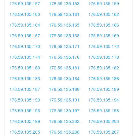
176.59.135.157
176.59.135.158
176.59.135.159
176.59.135.160
176.59.135.161
176.59.135.162
176.59.135.164
176.59.135.165
176.59.135.166
176.59.135.167
176.59.135.168
176.59.135.169
176.59.135.170
176.59.135.171
176.59.135.172
176.59.135.174
176.59.135.176
176.59.135.178
176.59.135.180
176.59.135.181
176.59.135.182
176.59.135.183
176.59.135.184
176.59.135.186
176.59.135.187
176.59.135.188
176.59.135.189
176.59.135.190
176.59.135.191
176.59.135.194
176.59.135.196
176.59.135.197
176.59.135.198
176.59.135.199
176.59.135.202
176.59.135.203
176.59.135.205
176.59.135.206
176.59.135.207