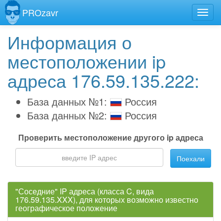
PROzavr
Информация о
местоположении ip
адреса 176.59.135.222:
База данных №1:
Россия
База данных №2:
Россия
Проверить местоположение другого ip адреса
Поехали
"Соседние" IP адреса (класса C, вида
176.59.135.XXX), для которых возможно известно
географическое положение