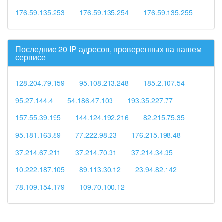
176.59.135.253
176.59.135.254
176.59.135.255
Последние 20 IP адресов, проверенных на нашем
сервисе
128.204.79.159
95.108.213.248
185.2.107.54
95.27.144.4
54.186.47.103
193.35.227.77
157.55.39.195
144.124.192.216
82.215.75.35
95.181.163.89
77.222.98.23
176.215.198.48
37.214.67.211
37.214.70.31
37.214.34.35
10.222.187.105
89.113.30.12
23.94.82.142
78.109.154.179
109.70.100.12