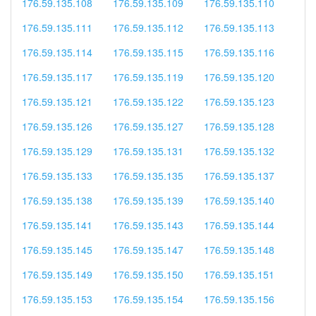
176.59.135.108
176.59.135.109
176.59.135.110
176.59.135.111
176.59.135.112
176.59.135.113
176.59.135.114
176.59.135.115
176.59.135.116
176.59.135.117
176.59.135.119
176.59.135.120
176.59.135.121
176.59.135.122
176.59.135.123
176.59.135.126
176.59.135.127
176.59.135.128
176.59.135.129
176.59.135.131
176.59.135.132
176.59.135.133
176.59.135.135
176.59.135.137
176.59.135.138
176.59.135.139
176.59.135.140
176.59.135.141
176.59.135.143
176.59.135.144
176.59.135.145
176.59.135.147
176.59.135.148
176.59.135.149
176.59.135.150
176.59.135.151
176.59.135.153
176.59.135.154
176.59.135.156