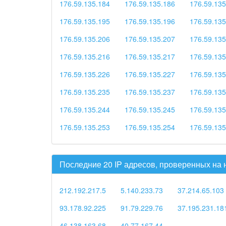
176.59.135.184
176.59.135.186
176.59.135
176.59.135.195
176.59.135.196
176.59.135
176.59.135.206
176.59.135.207
176.59.135
176.59.135.216
176.59.135.217
176.59.135
176.59.135.226
176.59.135.227
176.59.135
176.59.135.235
176.59.135.237
176.59.135
176.59.135.244
176.59.135.245
176.59.135
176.59.135.253
176.59.135.254
176.59.135
Последние 20 IP адресов, проверенных на
212.192.217.5
5.140.233.73
37.214.65.103
93.178.92.225
91.79.229.76
37.195.231.18
46.138.163.68
40.77.167.44