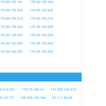
176.59.135.191
176.59.135.194
176.59.135.203
176.59.135.205
176.59.135.213
176.59.135.214
176.59.135.224
176.59.135.225
176.59.135.233
176.59.135.234
176.59.135.242
176.59.135.243
176.59.135.251
176.59.135.252
2.216.231
176.15.196.14
141.255.164.210
18.147.75
195.209.160.184
87.117.59.49