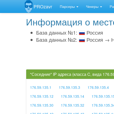
PROzavr
Парсеры
Чекеры
Ра
Информация о место
База данных №1:
Россия
База данных №2:
Россия → Н
"Соседние" IP адреса (класса C, вида 176.
176.59.135.1
176.59.135.3
176.59.135.4
176.59.135.12
176.59.135.14
176.59.135.1
176.59.135.30
176.59.135.32
176.59.135.3
176.59.135.42
176.59.135.43
176.59.135.4