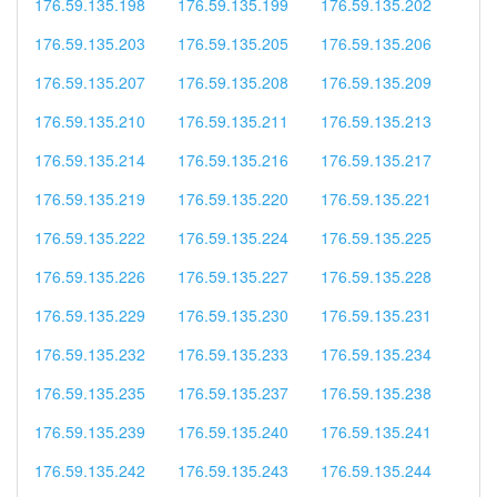
176.59.135.198
176.59.135.199
176.59.135.202
176.59.135.203
176.59.135.205
176.59.135.206
176.59.135.207
176.59.135.208
176.59.135.209
176.59.135.210
176.59.135.211
176.59.135.213
176.59.135.214
176.59.135.216
176.59.135.217
176.59.135.219
176.59.135.220
176.59.135.221
176.59.135.222
176.59.135.224
176.59.135.225
176.59.135.226
176.59.135.227
176.59.135.228
176.59.135.229
176.59.135.230
176.59.135.231
176.59.135.232
176.59.135.233
176.59.135.234
176.59.135.235
176.59.135.237
176.59.135.238
176.59.135.239
176.59.135.240
176.59.135.241
176.59.135.242
176.59.135.243
176.59.135.244