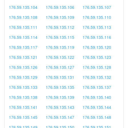
176.59.135.104
176.59.135.106
176.59.135.107
176.59.135.108
176.59.135.109
176.59.135.110
176.59.135.111
176.59.135.112
176.59.135.113
176.59.135.114
176.59.135.115
176.59.135.116
176.59.135.117
176.59.135.119
176.59.135.120
176.59.135.121
176.59.135.122
176.59.135.123
176.59.135.126
176.59.135.127
176.59.135.128
176.59.135.129
176.59.135.131
176.59.135.132
176.59.135.133
176.59.135.135
176.59.135.137
176.59.135.138
176.59.135.139
176.59.135.140
176.59.135.141
176.59.135.143
176.59.135.144
176.59.135.145
176.59.135.147
176.59.135.148
176.59.135.149
176.59.135.150
176.59.135.151