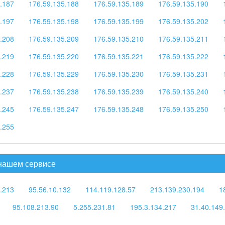
.187
176.59.135.188
176.59.135.189
176.59.135.190
.197
176.59.135.198
176.59.135.199
176.59.135.202
.208
176.59.135.209
176.59.135.210
176.59.135.211
.219
176.59.135.220
176.59.135.221
176.59.135.222
.228
176.59.135.229
176.59.135.230
176.59.135.231
.237
176.59.135.238
176.59.135.239
176.59.135.240
.245
176.59.135.247
176.59.135.248
176.59.135.250
.255
 нашем сервисе
.213
95.56.10.132
114.119.128.57
213.139.230.194
1
95.108.213.90
5.255.231.81
195.3.134.217
31.40.149