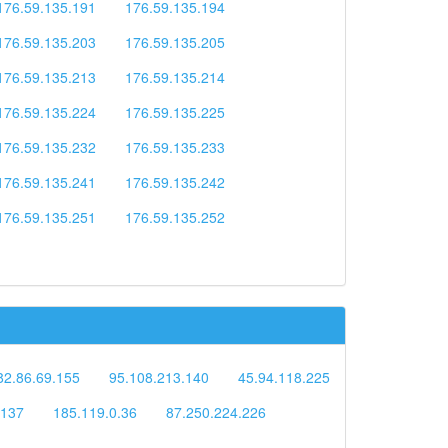
176.59.135.191
176.59.135.194
176.59.135.203
176.59.135.205
176.59.135.213
176.59.135.214
176.59.135.224
176.59.135.225
176.59.135.232
176.59.135.233
176.59.135.241
176.59.135.242
176.59.135.251
176.59.135.252
82.86.69.155
95.108.213.140
45.94.118.225
.137
185.119.0.36
87.250.224.226