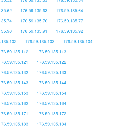
135.62
176.59.135.63
176.59.135.64
135.74
176.59.135.76
176.59.135.77
135.90
176.59.135.91
176.59.135.92
.135.102
176.59.135.103
176.59.135.104
176.59.135.112
176.59.135.113
176.59.135.121
176.59.135.122
176.59.135.132
176.59.135.133
176.59.135.143
176.59.135.144
176.59.135.153
176.59.135.154
176.59.135.162
176.59.135.164
176.59.135.171
176.59.135.172
176.59.135.183
176.59.135.184