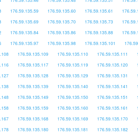
8
176.59.135.59
176.59.135.60
176.59.135.61
176.59.
8
176.59.135.69
176.59.135.70
176.59.135.73
176.59.
2
176.59.135.84
176.59.135.86
176.59.135.88
176.59.
6
176.59.135.97
176.59.135.98
176.59.135.101
176.59
.108
176.59.135.109
176.59.135.110
176.59.135.111
.116
176.59.135.117
176.59.135.119
176.59.135.120
.127
176.59.135.128
176.59.135.129
176.59.135.131
.138
176.59.135.139
176.59.135.140
176.59.135.141
.148
176.59.135.149
176.59.135.150
176.59.135.151
.158
176.59.135.159
176.59.135.160
176.59.135.161
.167
176.59.135.168
176.59.135.169
176.59.135.170
.178
176.59.135.180
176.59.135.181
176.59.135.182