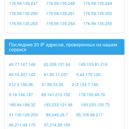
176.59.135.247
176.59.135.248
176.59.135.249
176.59.135.250
176.59.135.251
176.59.135.252
176.59.135.253
176.59.135.254
176.59.135.255
Последние 20 IP адресов, проверенных на нашем
сервисе
40.77.167.149
62.209.157.64
195.133.81.219
45.10.247.143
91.90.11.237
5.44.170.120
212.3.150.96
31.59.33.35
212.124.7.150
5.18.166.187
85.141.213.152
178.150.68.76
185.84.189.32
193.233.121.96
193.233.120.73
31.130.129.253
85.249.28.7
95.105.68.217
46.211.49.175
37.214.29.190