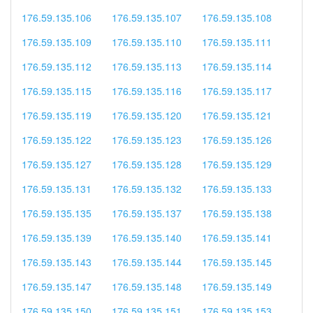
176.59.135.106
176.59.135.107
176.59.135.108
176.59.135.109
176.59.135.110
176.59.135.111
176.59.135.112
176.59.135.113
176.59.135.114
176.59.135.115
176.59.135.116
176.59.135.117
176.59.135.119
176.59.135.120
176.59.135.121
176.59.135.122
176.59.135.123
176.59.135.126
176.59.135.127
176.59.135.128
176.59.135.129
176.59.135.131
176.59.135.132
176.59.135.133
176.59.135.135
176.59.135.137
176.59.135.138
176.59.135.139
176.59.135.140
176.59.135.141
176.59.135.143
176.59.135.144
176.59.135.145
176.59.135.147
176.59.135.148
176.59.135.149
176.59.135.150
176.59.135.151
176.59.135.153