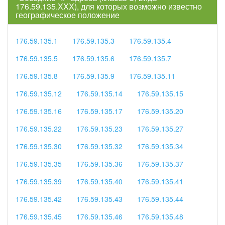
176.59.135.XXX), для которых возможно известно
географическое положение
176.59.135.1
176.59.135.3
176.59.135.4
176.59.135.5
176.59.135.6
176.59.135.7
176.59.135.8
176.59.135.9
176.59.135.11
176.59.135.12
176.59.135.14
176.59.135.15
176.59.135.16
176.59.135.17
176.59.135.20
176.59.135.22
176.59.135.23
176.59.135.27
176.59.135.30
176.59.135.32
176.59.135.34
176.59.135.35
176.59.135.36
176.59.135.37
176.59.135.39
176.59.135.40
176.59.135.41
176.59.135.42
176.59.135.43
176.59.135.44
176.59.135.45
176.59.135.46
176.59.135.48