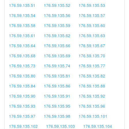
176.59.135.51
176.59.135.52
176.59.135.53
176.59.135.54
176.59.135.56
176.59.135.57
176.59.135.58
176.59.135.59
176.59.135.60
176.59.135.61
176.59.135.62
176.59.135.63
176.59.135.64
176.59.135.66
176.59.135.67
176.59.135.68
176.59.135.69
176.59.135.70
176.59.135.73
176.59.135.74
176.59.135.77
176.59.135.80
176.59.135.81
176.59.135.82
176.59.135.84
176.59.135.86
176.59.135.88
176.59.135.90
176.59.135.91
176.59.135.92
176.59.135.93
176.59.135.95
176.59.135.96
176.59.135.97
176.59.135.98
176.59.135.101
176.59.135.102
176.59.135.103
176.59.135.104