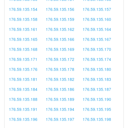
176.59.135.154
176.59.135.156
176.59.135.157
176.59.135.158
176.59.135.159
176.59.135.160
176.59.135.161
176.59.135.162
176.59.135.164
176.59.135.165
176.59.135.166
176.59.135.167
176.59.135.168
176.59.135.169
176.59.135.170
176.59.135.171
176.59.135.172
176.59.135.174
176.59.135.176
176.59.135.178
176.59.135.180
176.59.135.181
176.59.135.182
176.59.135.183
176.59.135.184
176.59.135.186
176.59.135.187
176.59.135.188
176.59.135.189
176.59.135.190
176.59.135.191
176.59.135.194
176.59.135.195
176.59.135.196
176.59.135.197
176.59.135.198