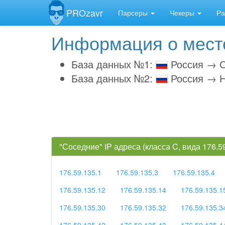
PROzavr
Парсеры
Чекеры
Ра
Информация о место
База данных №1:
Россия → С
База данных №2:
Россия → Н
"Соседние" IP адреса (класса C, вида 176.
176.59.135.1
176.59.135.3
176.59.135.4
176.59.135.12
176.59.135.14
176.59.135.1
176.59.135.30
176.59.135.32
176.59.135.3
176.59.135.42
176.59.135.43
176.59.135.4