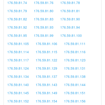
176.59.81.74
176.59.81.76
176.59.81.78
176.59.81.79
176.59.81.80
176.59.81.81
176.59.81.82
176.59.81.83
176.59.81.90
176.59.81.92
176.59.81.93
176.59.81.94
176.59.81.95
176.59.81.99
176.59.81.100
176.59.81.105
176.59.81.106
176.59.81.111
176.59.81.114
176.59.81.115
176.59.81.116
176.59.81.117
176.59.81.122
176.59.81.123
176.59.81.124
176.59.81.129
176.59.81.131
176.59.81.134
176.59.81.137
176.59.81.138
176.59.81.140
176.59.81.143
176.59.81.144
176.59.81.145
176.59.81.149
176.59.81.151
176.59.81.152
176.59.81.154
176.59.81.156