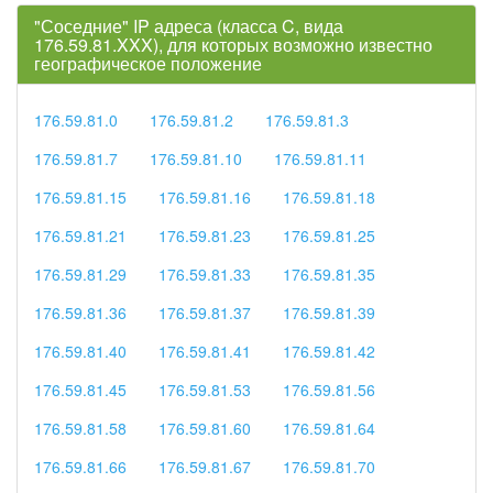
"Соседние" IP адреса (класса C, вида
176.59.81.XXX), для которых возможно известно
географическое положение
176.59.81.0
176.59.81.2
176.59.81.3
176.59.81.7
176.59.81.10
176.59.81.11
176.59.81.15
176.59.81.16
176.59.81.18
176.59.81.21
176.59.81.23
176.59.81.25
176.59.81.29
176.59.81.33
176.59.81.35
176.59.81.36
176.59.81.37
176.59.81.39
176.59.81.40
176.59.81.41
176.59.81.42
176.59.81.45
176.59.81.53
176.59.81.56
176.59.81.58
176.59.81.60
176.59.81.64
176.59.81.66
176.59.81.67
176.59.81.70