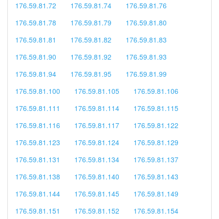
176.59.81.72
176.59.81.74
176.59.81.76
176.59.81.78
176.59.81.79
176.59.81.80
176.59.81.81
176.59.81.82
176.59.81.83
176.59.81.90
176.59.81.92
176.59.81.93
176.59.81.94
176.59.81.95
176.59.81.99
176.59.81.100
176.59.81.105
176.59.81.106
176.59.81.111
176.59.81.114
176.59.81.115
176.59.81.116
176.59.81.117
176.59.81.122
176.59.81.123
176.59.81.124
176.59.81.129
176.59.81.131
176.59.81.134
176.59.81.137
176.59.81.138
176.59.81.140
176.59.81.143
176.59.81.144
176.59.81.145
176.59.81.149
176.59.81.151
176.59.81.152
176.59.81.154