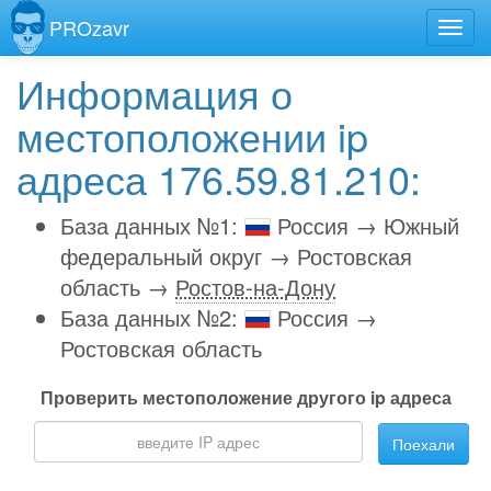
PROzavr
Информация о
местоположении ip
адреса 176.59.81.210:
База данных №1:
Россия → Южный
федеральный округ → Ростовская
область →
Ростов-на-Дону
База данных №2:
Россия →
Ростовская область
Проверить местоположение другого ip адреса
Поехали