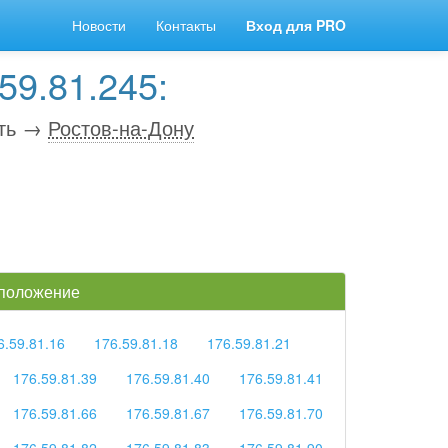
Новости
Контакты
Вход для PRO
59.81.245:
сть →
Ростов-на-Дону
 положение
6.59.81.16
176.59.81.18
176.59.81.21
176.59.81.39
176.59.81.40
176.59.81.41
176.59.81.66
176.59.81.67
176.59.81.70
176.59.81.82
176.59.81.83
176.59.81.90