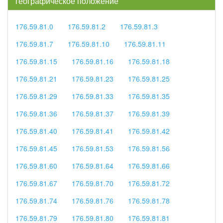
географическое положение
176.59.81.0
176.59.81.2
176.59.81.3
176.59.81.7
176.59.81.10
176.59.81.11
176.59.81.15
176.59.81.16
176.59.81.18
176.59.81.21
176.59.81.23
176.59.81.25
176.59.81.29
176.59.81.33
176.59.81.35
176.59.81.36
176.59.81.37
176.59.81.39
176.59.81.40
176.59.81.41
176.59.81.42
176.59.81.45
176.59.81.53
176.59.81.56
176.59.81.60
176.59.81.64
176.59.81.66
176.59.81.67
176.59.81.70
176.59.81.72
176.59.81.74
176.59.81.76
176.59.81.78
176.59.81.79
176.59.81.80
176.59.81.81