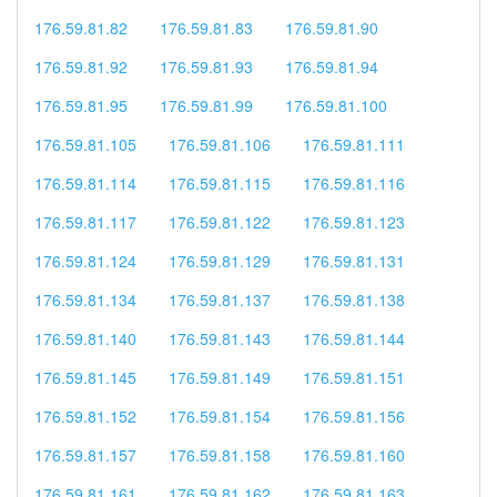
176.59.81.82
176.59.81.83
176.59.81.90
176.59.81.92
176.59.81.93
176.59.81.94
176.59.81.95
176.59.81.99
176.59.81.100
176.59.81.105
176.59.81.106
176.59.81.111
176.59.81.114
176.59.81.115
176.59.81.116
176.59.81.117
176.59.81.122
176.59.81.123
176.59.81.124
176.59.81.129
176.59.81.131
176.59.81.134
176.59.81.137
176.59.81.138
176.59.81.140
176.59.81.143
176.59.81.144
176.59.81.145
176.59.81.149
176.59.81.151
176.59.81.152
176.59.81.154
176.59.81.156
176.59.81.157
176.59.81.158
176.59.81.160
176.59.81.161
176.59.81.162
176.59.81.163