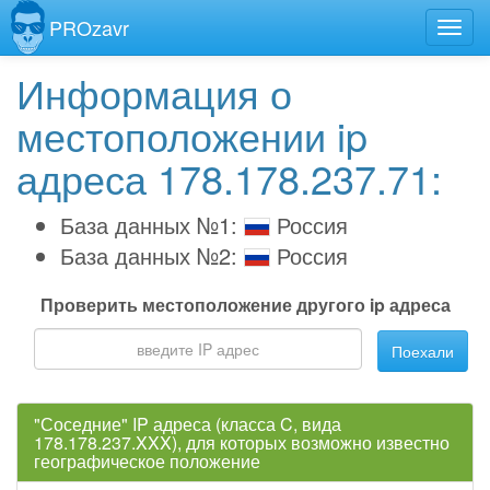
PROzavr
Информация о
местоположении ip
адреса 178.178.237.71:
База данных №1:
Россия
База данных №2:
Россия
Проверить местоположение другого ip адреса
Поехали
"Соседние" IP адреса (класса C, вида
178.178.237.XXX), для которых возможно известно
географическое положение