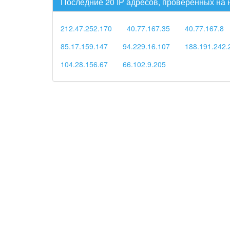
Последние 20 IP адресов, проверенных на
212.47.252.170
40.77.167.35
40.77.167.8
85.17.159.147
94.229.16.107
188.191.242.
104.28.156.67
66.102.9.205