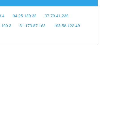
3.4
94.25.189.38
37.79.41.236
.100.3
31.173.87.163
193.58.122.49