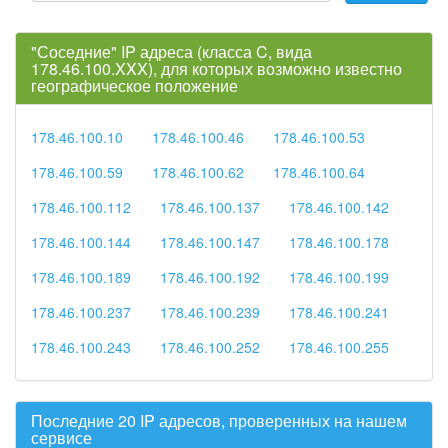
"Соседние" IP адреса (класса C, вида
178.46.100.XXX), для которых возможно известно
географическое положение
178.46.100.10
178.46.100.46
178.46.100.53
178.46.100.59
178.46.100.62
178.46.100.64
178.46.100.112
178.46.100.137
178.46.100.142
178.46.100.144
178.46.100.147
178.46.100.178
178.46.100.189
178.46.100.192
178.46.100.199
178.46.100.237
178.46.100.239
178.46.100.241
178.46.100.243
178.46.100.252
178.46.100.255
Последние 20 IP адресов, проверенных на нашем
сервисе