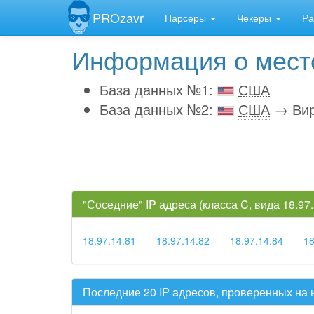
PROzavr
Парсеры
Чекеры
Ра
Информация о место
База данных №1:
США
База данных №2:
США
→ Вир
"Соседние" IP адреса (класса C, вида 18.9
18.97.14.81
18.97.14.82
18.97.14.84
18
Последние 20 IP адресов, проверенных на