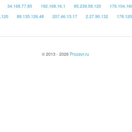
34.168.77.85
192.168.16.1
85.239.58.120
176.104.16
.120
88.135.126.48
207.46.13.17
2.27.90.132
178.120
© 2013 - 2026
Prozavr.ru