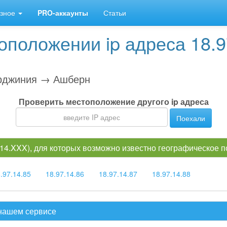
зное
PRO-аккаунты
Статьи
положении ip адреса 18.97
джиния → Ашберн
Проверить местоположение другого ip адреса
Поехали
7.14.XXX), для которых возможно известно географическое 
.97.14.85
18.97.14.86
18.97.14.87
18.97.14.88
 нашем сервисе