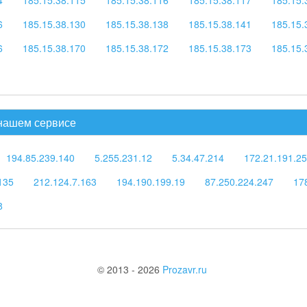
6
185.15.38.130
185.15.38.138
185.15.38.141
185.15.
6
185.15.38.170
185.15.38.172
185.15.38.173
185.15.
 нашем сервисе
194.85.239.140
5.255.231.12
5.34.47.214
172.21.191.2
135
212.124.7.163
194.190.199.19
87.250.224.247
17
8
© 2013 - 2026
Prozavr.ru