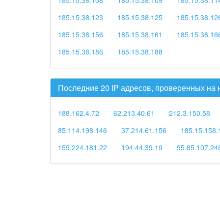
185.15.38.123
185.15.38.125
185.15.38.12
185.15.38.156
185.15.38.161
185.15.38.16
185.15.38.186
185.15.38.188
Последние 20 IP адресов, проверенных на
188.162.4.72
62.213.40.61
212.3.150.58
85.114.198.146
37.214.61.156
185.15.158.
159.224.181.22
194.44.39.19
95.85.107.24