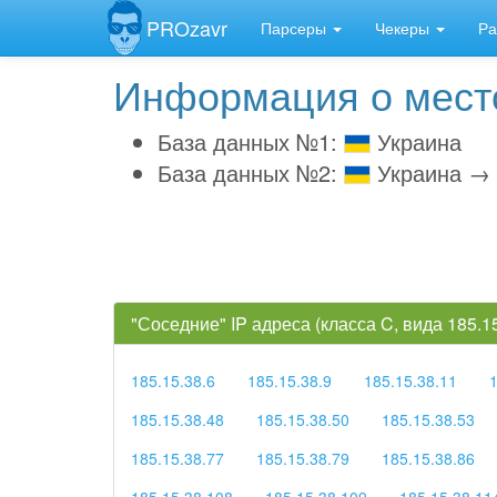
PROzavr
Парсеры
Чекеры
Ра
Информация о место
База данных №1:
Украина
База данных №2:
Украина →
"Соседние" IP адреса (класса C, вида 185.
185.15.38.6
185.15.38.9
185.15.38.11
1
185.15.38.48
185.15.38.50
185.15.38.53
185.15.38.77
185.15.38.79
185.15.38.86
185.15.38.108
185.15.38.109
185.15.38.11