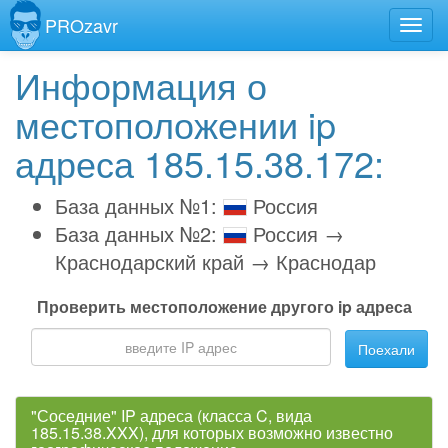
PROzavr
Информация о
местоположении ip
адреса 185.15.38.172:
База данных №1:
Россия
База данных №2:
Россия →
Краснодарский край → Краснодар
Проверить местоположение другого ip адреса
Поехали
"Соседние" IP адреса (класса C, вида
185.15.38.XXX), для которых возможно известно