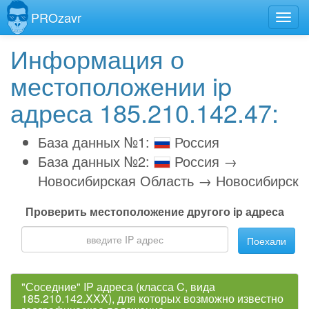
PROzavr
Информация о
местоположении ip
адреса 185.210.142.47:
База данных №1:
Россия
База данных №2:
Россия →
Новосибирская Область → Новосибирск
Проверить местоположение другого ip адреса
Поехали
"Соседние" IP адреса (класса C, вида
185.210.142.XXX), для которых возможно известно