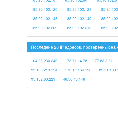
185.90.102.120
185.90.102.128
185.90.102
185.90.102.148
185.90.102.149
185.90.102
185.90.102.209
185.90.102.213
185.90.102
Последние 20 IP адресов, проверенных на
104.28.230.246
178.71.14.78
77.83.3.81
95.108.213.124
176.15.164.198
89.21.130.
95.152.63.229
46.56.46.146