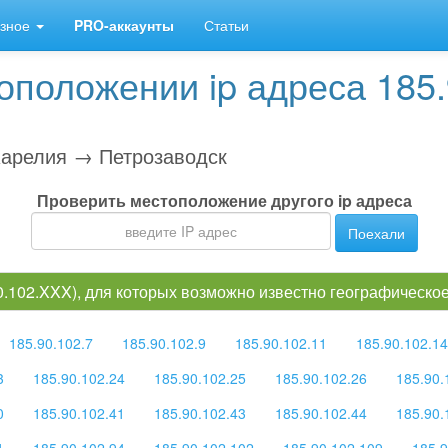
зное
PRO-аккаунты
Статьи
положении ip адреса 185.
арелия → Петрозаводск
Проверить местоположение другого ip адреса
Поехали
90.102.XXX), для которых возможно известно географическ
185.90.102.7
185.90.102.9
185.90.102.11
185.90.102.14
3
185.90.102.24
185.90.102.25
185.90.102.26
185.90.
0
185.90.102.41
185.90.102.43
185.90.102.44
185.90.
1
185.90.102.94
185.90.102.102
185.90.102.109
185.9