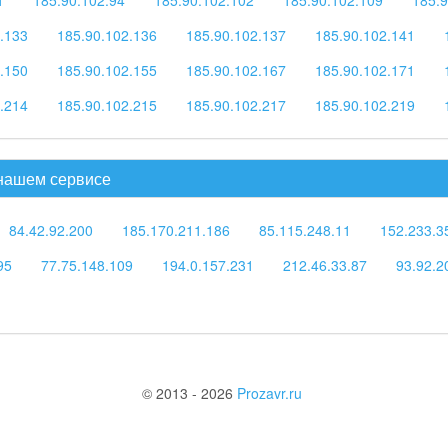
.133
185.90.102.136
185.90.102.137
185.90.102.141
.150
185.90.102.155
185.90.102.167
185.90.102.171
.214
185.90.102.215
185.90.102.217
185.90.102.219
 нашем сервисе
84.42.92.200
185.170.211.186
85.115.248.11
152.233.3
95
77.75.148.109
194.0.157.231
212.46.33.87
93.92.2
© 2013 - 2026
Prozavr.ru