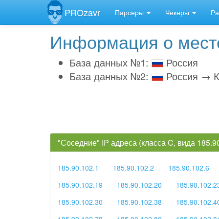
PROzavr
Парсеры
Чекеры
Ра
Информация о место
База данных №1:
Россия
База данных №2:
Россия → К
"Соседние" IP адреса (класса C, вида 185.
185.90.102.1
185.90.102.2
185.90.102.6
185.90.102.19
185.90.102.20
185.90.102.2
185.90.102.30
185.90.102.38
185.90.102.4
185.90.102.78
185.90.102.80
185.90.102.8